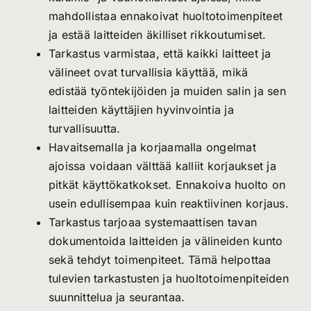
mahdollistaa ennakoivat huoltotoimenpiteet
ja estää laitteiden äkilliset rikkoutumiset.
Tarkastus varmistaa, että kaikki laitteet ja
välineet ovat turvallisia käyttää, mikä
edistää työntekijöiden ja muiden salin ja sen
laitteiden käyttäjien hyvinvointia ja
turvallisuutta.
Havaitsemalla ja korjaamalla ongelmat
ajoissa voidaan välttää kalliit korjaukset ja
pitkät käyttökatkokset. Ennakoiva huolto on
usein edullisempaa kuin reaktiivinen korjaus.
Tarkastus tarjoaa systemaattisen tavan
dokumentoida laitteiden ja välineiden kunto
sekä tehdyt toimenpiteet. Tämä helpottaa
tulevien tarkastusten ja huoltotoimenpiteiden
suunnittelua ja seurantaa.