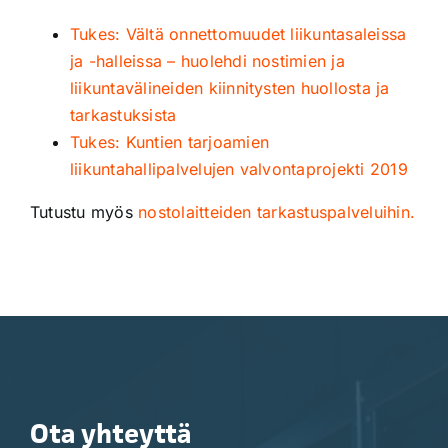
Tukes: Vältä onnettomuudet liikuntasaleissa
ja -halleissa – huolehdi nostimien ja
liikuntavälineiden kiinnitysten huollosta ja
tarkastuksista
Tukes: Kuntien tarjoamien
liikuntahallipalvelujen valvontaprojekti 2019
Tutustu myös
nostolaitteiden tarkastuspalveluihin.
Ota yhteyttä