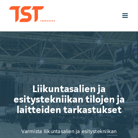
Skip
to
content
Liikuntasalien ja
esitystekniikan tilojen ja
laitteiden tarkastukset
Varmista liikuntasalien ja esitystekniikan